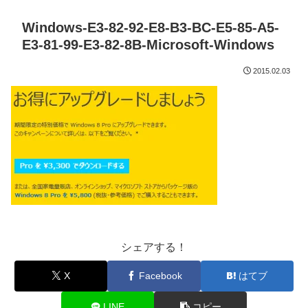
Windows-E3-82-92-E8-B3-BC-E5-85-A5-
E3-81-99-E3-82-8B-Microsoft-Windows
2015.02.03
シェアする！
X
Facebook
はてブ
LINE
コピー