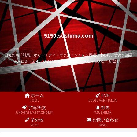
5150tsushima.com
国境の島「対馬」から、エディ・ヴァン・ヘイレン周辺を中心に、音楽の話題
をお伝えします。そのほか気になるニュースや宇宙の話、雑談も。
ホーム
EVH
HOME
EDDIE VAN HALEN
宇宙/天文
対馬
UNIVERSE/ASTRONOMY
TSUSHIMA
その他
お問い合わせ
MISC
MAIL