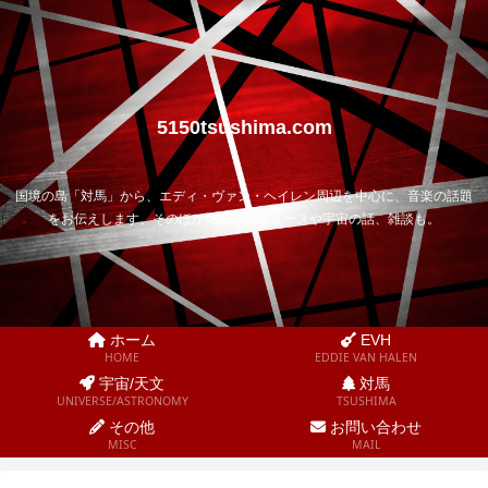
5150tsushima.com
国境の島「対馬」から、エディ・ヴァン・ヘイレン周辺を中心に、音楽の話題
をお伝えします。そのほか気になるニュースや宇宙の話、雑談も。
ホーム
EVH
HOME
EDDIE VAN HALEN
宇宙/天文
対馬
UNIVERSE/ASTRONOMY
TSUSHIMA
その他
お問い合わせ
MISC
MAIL