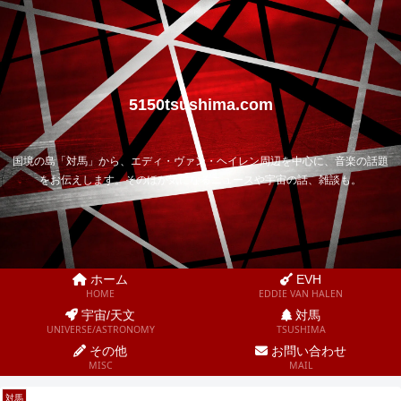
5150tsushima.com
国境の島「対馬」から、エディ・ヴァン・ヘイレン周辺を中心に、音楽の話題
をお伝えします。そのほか気になるニュースや宇宙の話、雑談も。
ホーム
EVH
HOME
EDDIE VAN HALEN
宇宙/天文
対馬
UNIVERSE/ASTRONOMY
TSUSHIMA
その他
お問い合わせ
MISC
MAIL
対馬