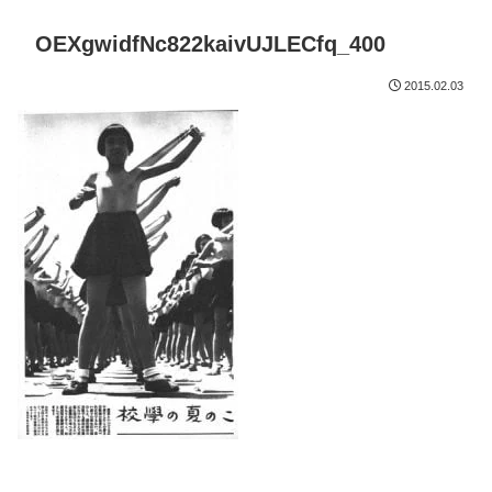
OEXgwidfNc822kaivUJLECfq_400
2015.02.03