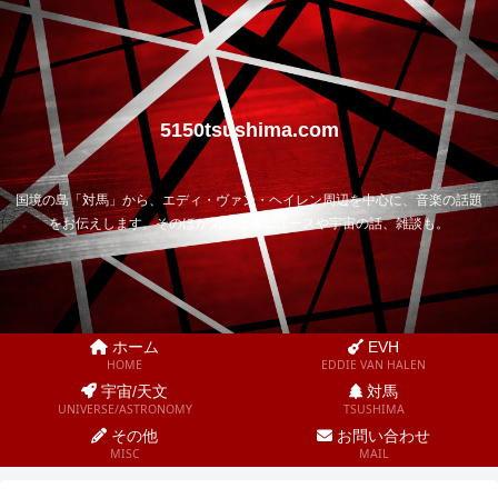
5150tsushima.com
国境の島「対馬」から、エディ・ヴァン・ヘイレン周辺を中心に、音楽の話題
をお伝えします。そのほか気になるニュースや宇宙の話、雑談も。
ホーム
EVH
HOME
EDDIE VAN HALEN
宇宙/天文
対馬
UNIVERSE/ASTRONOMY
TSUSHIMA
その他
お問い合わせ
MISC
MAIL