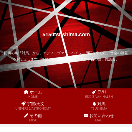
5150tsushima.com
国境の島「対馬」から、エディ・ヴァン・ヘイレン周辺を中心に、音楽の話題
をお伝えします。そのほか気になるニュースや宇宙の話、雑談も。
ホーム
EVH
HOME
EDDIE VAN HALEN
宇宙/天文
対馬
UNIVERSE/ASTRONOMY
TSUSHIMA
その他
お問い合わせ
MISC
MAIL