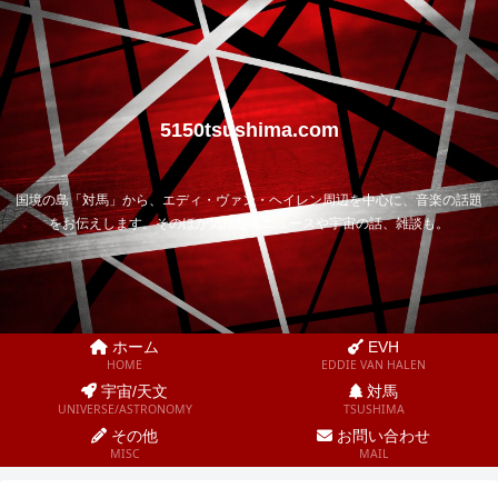
5150tsushima.com
国境の島「対馬」から、エディ・ヴァン・ヘイレン周辺を中心に、音楽の話題
をお伝えします。そのほか気になるニュースや宇宙の話、雑談も。
ホーム
EVH
HOME
EDDIE VAN HALEN
宇宙/天文
対馬
UNIVERSE/ASTRONOMY
TSUSHIMA
その他
お問い合わせ
MISC
MAIL