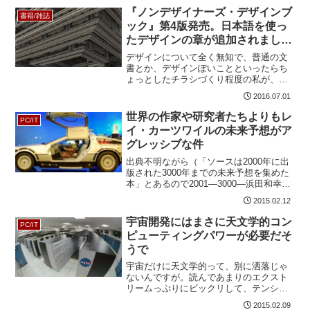
ービスでは、映画化もされた...
『ノンデザイナーズ・デザインブ
書籍/雑誌
ック』第4版発売。日本語を使っ
たデザインの章が追加されまし
た。みんな買え！
デザインについて全く無知で、普通の文
書とか、デザインぽいことといったらち
ょっとしたチラシづくり程度の私が、こ
れを読んで度肝を抜かれた本。みなさん
2016.07.01
も同様のようで、版を重ねて第4版発売と
なりました。デザインを基礎からしっか
世界の作家や研究者たちよりもレ
PC/IT
り身につけよう！あのノ...
イ・カーツワイルの未来予想がア
グレッシブな件
出典不明ながら（「ソースは2000年に出
版された3000年までの未来予想を集めた
本」とあるので2001―3000―浜田和幸と
100人の未来学者かと思われます。私は未
2015.02.12
読）、未来のことを予想した書物による
と、西暦3000年にはまるでSFの世界さ...
宇宙開発にはまさに天文学的コン
PC/IT
ピューティングパワーが必要だそ
うで
宇宙だけに天文学的って、別に洒落じゃ
ないんですが。読んであまりのエクスト
リームっぷりにビックリして、テンショ
ン少し上がったので、勢いでご紹介。地
2015.02.09