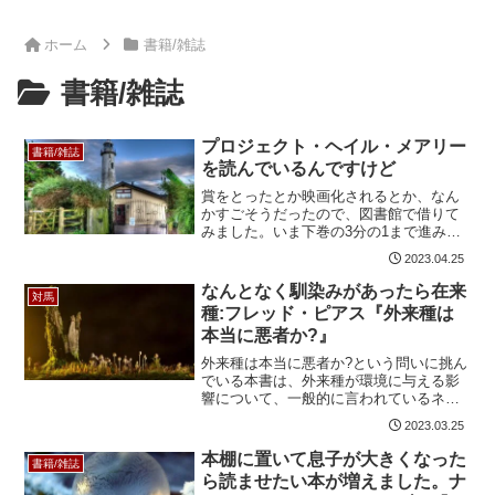
ホーム
書籍/雑誌
書籍/雑誌
プロジェクト・ヘイル・メアリー
書籍/雑誌
を読んでいるんですけど
賞をとったとか映画化されるとか、なん
かすごそうだったので、図書館で借りて
みました。いま下巻の3分の1まで進みま
した。今のところ退屈です。途中でやめ
2023.04.25
ようかと返却するために家から持ち出し
ましたが、アマゾンのレビューをあらた
なんとなく馴染みがあったら在来
対馬
めて見てみると、どれも...
種:フレッド・ピアス『外来種は
本当に悪者か?』
外来種は本当に悪者か?という問いに挑ん
でいる本書は、外来種が環境に与える影
響について、一般的に言われているネガ
ティブな側面だけでなく、ポジティブな
2023.03.25
側面も紹介しています。著者は、外来種
が在来種の生態系を破壊するという考え
本棚に置いて息子が大きくなった
書籍/雑誌
方は古く、現代の変化す...
ら読ませたい本が増えました。ナ