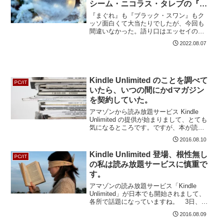
シーム・ニコラス・タレブの『反
脆弱性』
『まぐれ』も『ブラック・スワン』もク
ッソ面白くて大当たりでしたが、今回も
間違いなかった。語り口はエッセイのよ
うな軽さでどんどん読み進めていけるの
2022.08.07
ですが、語っている内容はめちゃめちゃ
奥深くて、“気づき” みたいなのがたくさ
んある本です。いま下...
Kindle Unlimited のことを調べて
PC/IT
いたら、いつの間にかdマガジン
を契約していた。
アマゾンから読み放題サービス Kindle
Unlimited の提供が始まりまして、とても
気になるところです。ですが、本が読み
放題になって、いつでも中断できるしい
2016.08.10
つでも再開できるとなると、中断した本
だらけになってしまい最後まで読んでし
Kindle Unlimited 登場、根性無し
PC/IT
まえ...
の私は読み放題サービスに慎重で
す。
アマゾンの読み放題サービス「Kindle
Unlimited」が日本でも開始されまして、
各所で話題になっていますね。 3日、
Amazonが月定額読み放題サービス
2016.08.09
「Kindle Unlimited」を日本で開始。同サ