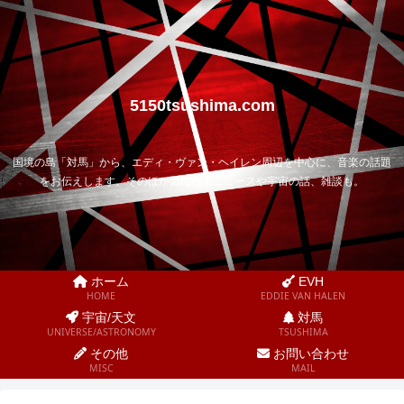
5150tsushima.com
国境の島「対馬」から、エディ・ヴァン・ヘイレン周辺を中心に、音楽の話題
をお伝えします。そのほか気になるニュースや宇宙の話、雑談も。
ホーム
EVH
HOME
EDDIE VAN HALEN
宇宙/天文
対馬
UNIVERSE/ASTRONOMY
TSUSHIMA
その他
お問い合わせ
MISC
MAIL