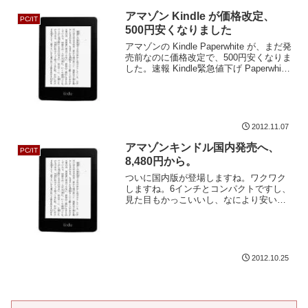
球シミュレータとか京とか、あんなスン
ゴイ機械を作るのって、ただ世界ランキ
アマゾン Kindle が価格改定、
PC/IT
ング1位になりたいためだ...
500円安くなりました
アマゾンの Kindle Paperwhite が、まだ発
売前なのに価格改定で、500円安くなりま
した。速報 Kindle緊急値下げ Paperwhite
が8480円→7980円にこれは、思わずポチ
りたくなりますね。私は電子書籍端末が
5,...
2012.11.07
アマゾンキンドル国内発売へ、
PC/IT
8,480円から。
ついに国内版が登場しますね。ワクワク
しますね。6インチとコンパクトですし、
見た目もかっこいいし、なにより安いで
す。以前私が言っていた、「5,000円くら
いになったら買うかもしれん」に近づい
てますね。Kindle Paperwhite - ラ...
2012.10.25