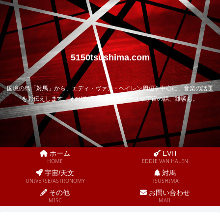
5150tsushima.com
国境の島「対馬」から、エディ・ヴァン・ヘイレン周辺を中心に、音楽の話題
をお伝えします。そのほか気になるニュースや宇宙の話、雑談も。
ホーム
EVH
HOME
EDDIE VAN HALEN
宇宙/天文
対馬
UNIVERSE/ASTRONOMY
TSUSHIMA
その他
お問い合わせ
MISC
MAIL