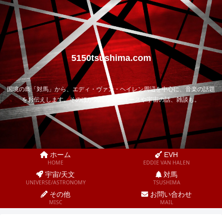
5150tsushima.com
国境の島「対馬」から、エディ・ヴァン・ヘイレン周辺を中心に、音楽の話題
をお伝えします。そのほか気になるニュースや宇宙の話、雑談も。
ホーム
EVH
HOME
EDDIE VAN HALEN
宇宙/天文
対馬
UNIVERSE/ASTRONOMY
TSUSHIMA
その他
お問い合わせ
MISC
MAIL