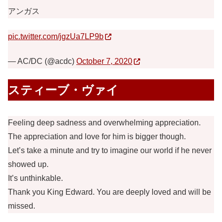
アンガス
pic.twitter.com/jgzUa7LP9b
— AC/DC (@acdc)
October 7, 2020
スティーブ・ヴァイ
Feeling deep sadness and overwhelming appreciation.
The appreciation and love for him is bigger though.
Let’s take a minute and try to imagine our world if he never
showed up.
It’s unthinkable.
Thank you King Edward. You are deeply loved and will be
missed.