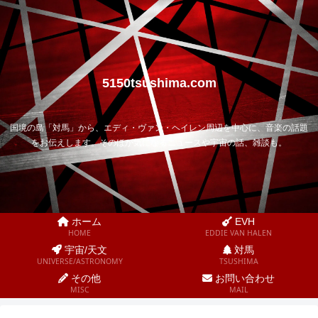
5150tsushima.com
国境の島「対馬」から、エディ・ヴァン・ヘイレン周辺を中心に、音楽の話題
をお伝えします。そのほか気になるニュースや宇宙の話、雑談も。
ホーム
EVH
HOME
EDDIE VAN HALEN
宇宙/天文
対馬
UNIVERSE/ASTRONOMY
TSUSHIMA
その他
お問い合わせ
MISC
MAIL